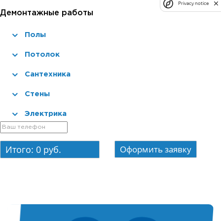
Privacy notice
Демонтажные работы
Полы
Потолок
Сантехника
Стены
Электрика
Итого:
0
руб.