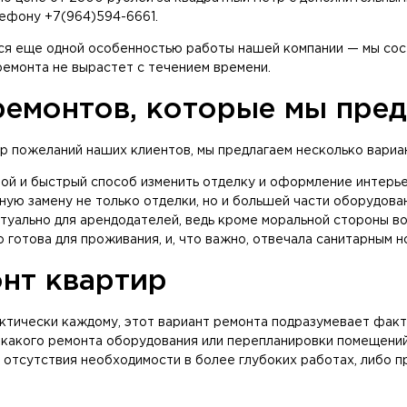
лефону +7(964)594-6661.
ся еще одной особенностью работы нашей компании — мы сост
 ремонта не вырастет с течением времени.
емонтов, которые мы пре
р пожеланий наших клиентов, мы предлагаем несколько вариа
й и быстрый способ изменить отделку и оформление интерьер
ую замену не только отделки, но и большей части оборудовани
ктуально для арендодателей, ведь кроме моральной стороны в
готова для проживания, и, что важно, отвечала санитарным но
нт квартир
ктически каждому, этот вариант ремонта подразумевает факт
икакого ремонта оборудования или перепланировки помещений.
м отсутствия необходимости в более глубоких работах, либо п