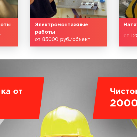
боты
Электромонтажные
Натя
работы
т
от 12
от 85000 руб./объект
ка от
Чисто
200
.