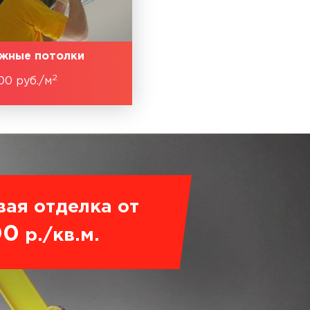
жные потолки
2
00 руб./м
вая отделка от
00
р./кв.м.