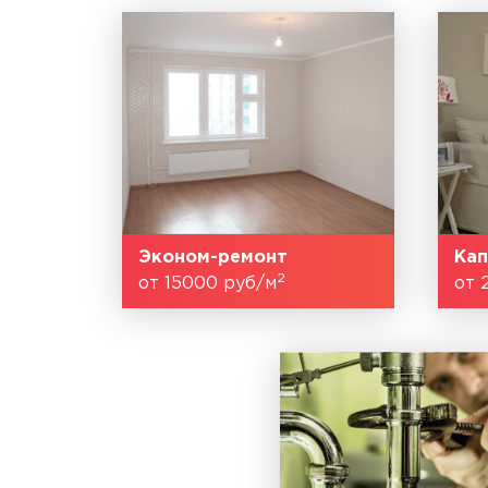
Эконом-ремонт
Кап
2
от 15000 руб/м
от 