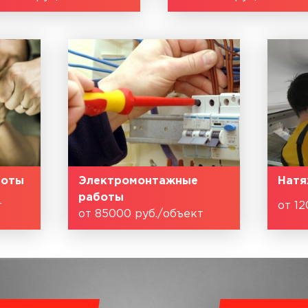
боты
Электромонтажные
Натя
работы
т
от 12
от 85000 руб./объект