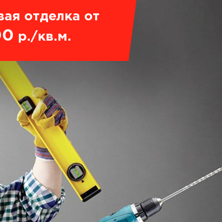
вая отделка от
00
р./кв.м.