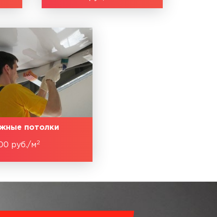
жные потолки
2
00 руб./м