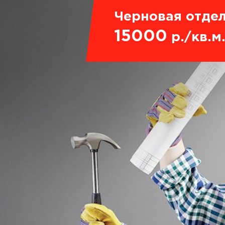
Черновая отдел
15000
р./кв.м