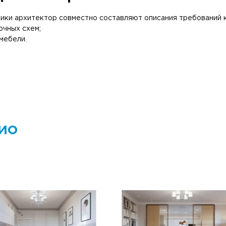
зчики архитектор совместно составляют описания требований 
очных схем;
мебели.
ио