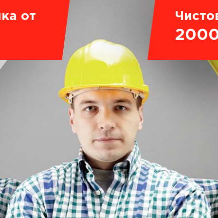
ка от
Чисто
200
.