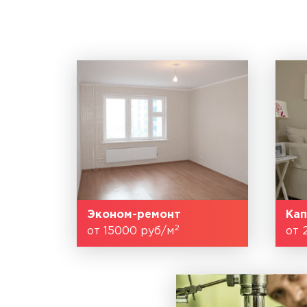
Эконом-ремонт
Кап
2
от 15000 руб/м
от 