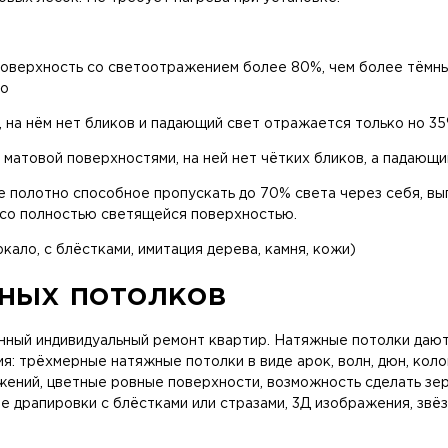
поверхность со светоотражением более 80%, чем более тёмны
ло
 на нём нет бликов и падающий свет отражается только но 3
 матовой поверхностями, на ней нет чётких бликов, а падающи
е полотно способное пропускать до 70% света через себя, вы
 со полностью светящейся поверхностью.
кало, с блёстками, имитация дерева, камня, кожи)
ных потолков
анный индивидуальный ремонт квартир. Натяжные потолки даю
я: трёхмерные натяжные потолки в виде арок, волн, дюн, кол
ений, цветные ровные поверхности, возможность сделать зер
 драпировки с блёстками или стразами, 3Д изображения, звёзд