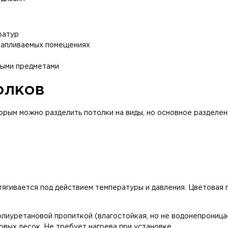
ратур
отапливаемых помещениях
рыми предметами
олков
рым можно разделить потолки на виды, но основное разделен
ягивается под действием температуры и давления. Цветовая 
олиуретановой пропиткой (влагостойкая, но не водонепрониц
вых лесок. Не требует нагрева при установке.