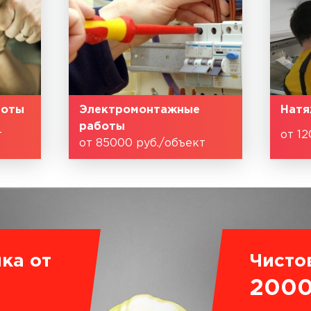
боты
Электромонтажные
Натя
работы
т
от 12
от 85000 руб./объект
ка от
Чисто
200
.