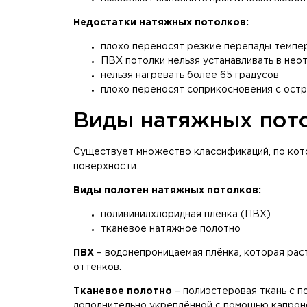
Недостатки натяжных потолков:
плохо переносят резкие перепады темпе
ПВХ потолки нельзя устанавливать в не
нельзя нагревать более 65 градусов
плохо переносят соприкосновения с ост
Виды натяжных пот
Существует множество классификаций, по кото
поверхности.
Виды полотен натяжных потолков:
поливинилхлоридная плёнка (ПВХ)
тканевое натяжное полотно
ПВХ
– водонепроницаемая плёнка, которая раст
оттенков.
Тканевое полотно
– полиэстеровая ткань с п
дополнительно укреплённой с помощью капроно