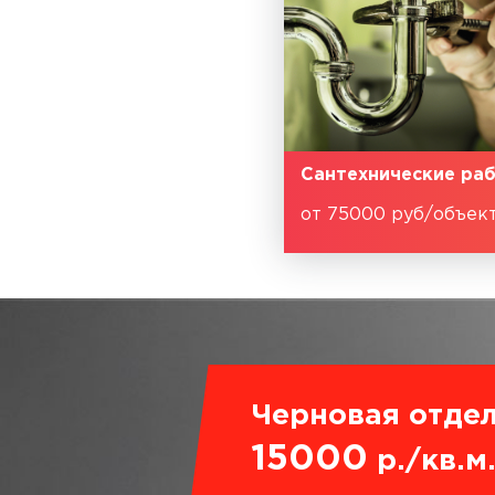
Сантехнические ра
от 75000 руб/объек
Черновая отдел
15000
р./кв.м