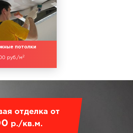
жные потолки
2
00 руб./м
вая отделка от
00
р./кв.м.