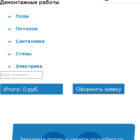
Демонтажные работы
Полы
Потолок
Сантехника
Стены
Электрика
Итого:
0
руб.
Заполните форму и узнайте подробности