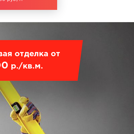
вая отделка от
00
р./кв.м.