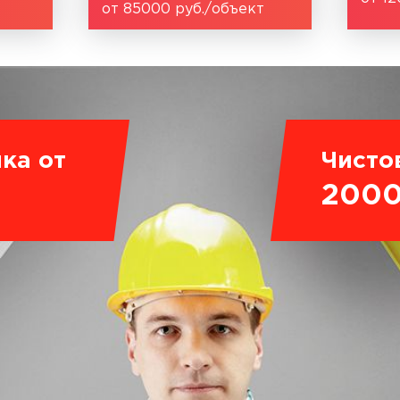
от 85000 руб./объект
ка от
Чисто
200
.