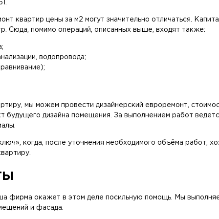
1.
монт квартир цены за м2 могут значительно отличаться. Капи
тр. Сюда, помимо операций, описанных выше, входят также:
;
нализации, водопровода;
равнивание);
ртиру, мы можем провести дизайнерский евроремонт, стоимос
кт будущего дизайна помещения. За выполнением работ ведетс
алы.
люч», когда, после уточнения необходимого объёма работ, хо
вартиру.
ты
аша фирма окажет в этом деле посильную помощь. Мы выполня
мещений и фасада.