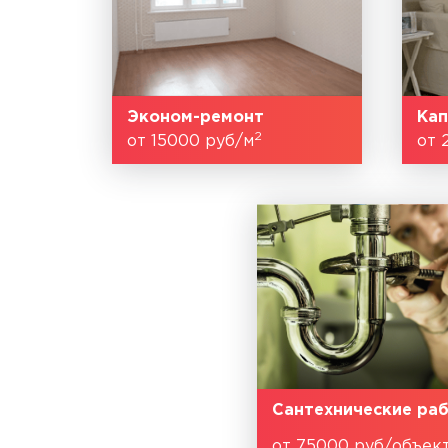
Эконом-ремонт
Кап
2
от 15000 руб/м
от 
Сантехнические ра
от 75000 руб/объек