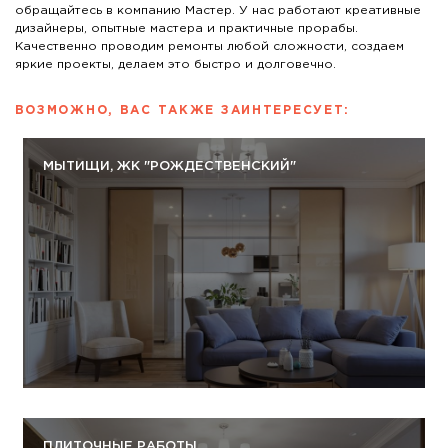
обращайтесь в компанию Мастер. У нас работают креативные
дизайнеры, опытные мастера и практичные прорабы.
Качественно проводим ремонты любой сложности, создаем
яркие проекты, делаем это быстро и долговечно.
ВОЗМОЖНО, ВАС ТАКЖЕ ЗАИНТЕРЕСУЕТ:
МЫТИЩИ, ЖК "РОЖДЕСТВЕНСКИЙ"
Облицовка стен плиткой – способ, который
традиционно используется в ремонте санузла и кухни
(при отделке рабочей зоны). Достоинства
керамической плитки очевидны – прочность,
декоративность, простота в уходе и невысокая
стоимость. Плитка не выделяет вредных веществ и
относится к экологичным материалом.
Подробнее
ПЛИТОЧНЫЕ РАБОТЫ