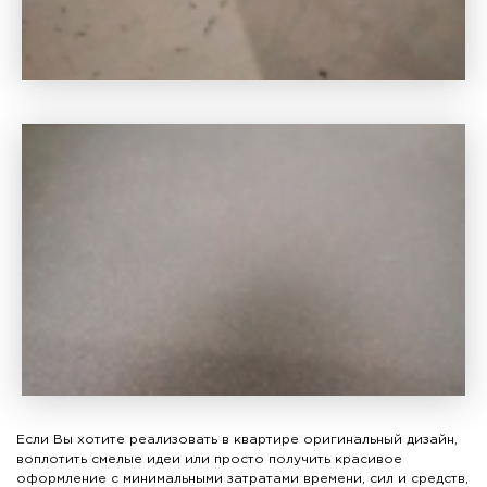
Современный стиль – емкое понятие, которое
включает в себя сочетание наиболее актуальных
направлений дизайна, материалов и цветов, элементов
нескольких стилей. С течением времени современный
стиль видоизменяется, подстраиваясь под особенности
Если Вы хотите реализовать в квартире оригинальный дизайн,
и веяния текущего периода.
воплотить смелые идеи или просто получить красивое
Подробнее
оформление с минимальными затратами времени, сил и средств,