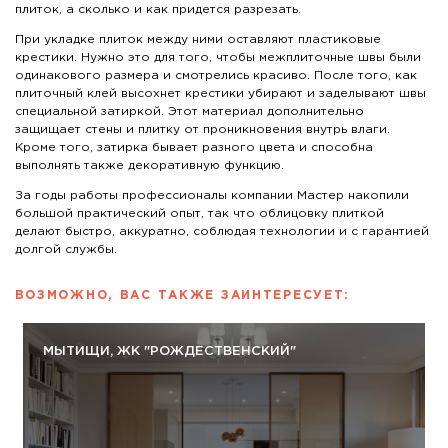
плиток, а сколько и как придется разрезать.
При укладке плиток между ними оставляют пластиковые
крестики. Нужно это для того, чтобы межплиточные швы были
одинакового размера и смотрелись красиво. После того, как
Современный стиль – емкое понятие, которое
плиточный клей высохнет крестики убирают и заделывают швы
включает в себя сочетание наиболее актуальных
направлений дизайна, материалов и цветов, элементов
специальной затиркой. Этот материал дополнительно
нескольких стилей. С течением времени современный
защищает стены и плитку от проникновения внутрь влаги.
стиль видоизменяется, подстраиваясь под особенности
Кроме того, затирка бывает разного цвета и способна
и веяния текущего периода.
выполнять также декоративную функцию.
Подробнее
За годы работы профессионалы компании Мастер накопили
большой практический опыт, так что облицовку плиткой
делают быстро, аккуратно, соблюдая технологии и с гарантией
долгой службы.
ВОЗМОЖНО, ВАС ТАКЖЕ ЗАИНТЕРЕСУЕТ:
МЫТИЩИ, ЖК "РОЖДЕСТВЕНСКИЙ"
Облицовка стен плиткой – способ, который
традиционно используется в ремонте санузла и кухни
(при отделке рабочей зоны). Достоинства
керамической плитки очевидны – прочность,
декоративность, простота в уходе и невысокая
стоимость. Плитка не выделяет вредных веществ и
относится к экологичным материалом.