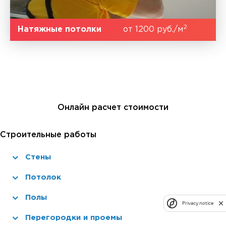
2
Натяжные потолки
от 1200 руб./м
Онлайн расчет стоимости
Строительные работы
Стены
Потолок
Полы
Privacy notice
Перегородки и проемы