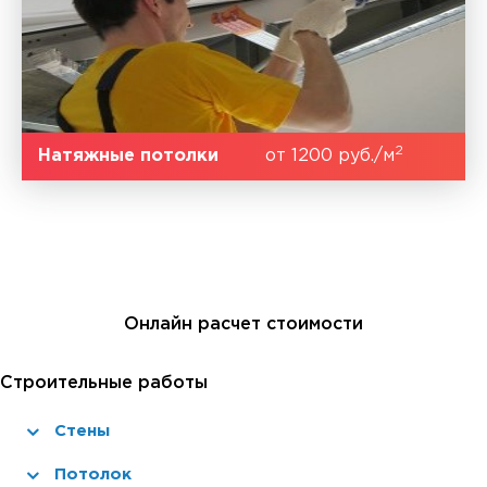
2
Натяжные потолки
от 1200 руб./м
Онлайн расчет стоимости
Строительные работы
Стены
Потолок