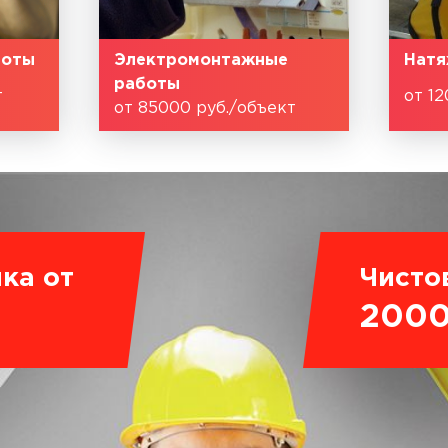
боты
Электромонтажные
Натя
работы
т
от 12
от 85000 руб./объект
ка от
Чисто
200
.