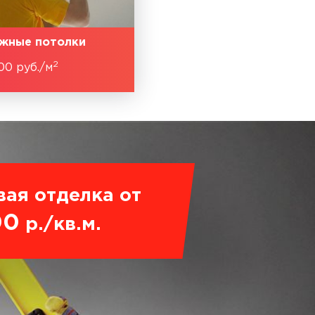
жные потолки
2
00 руб./м
вая отделка от
00
р./кв.м.