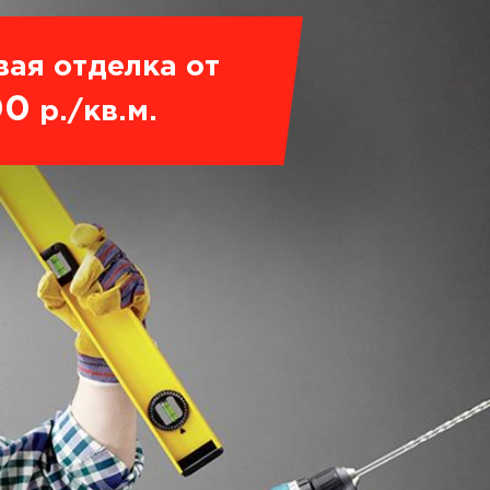
вая отделка от
00
р./кв.м.