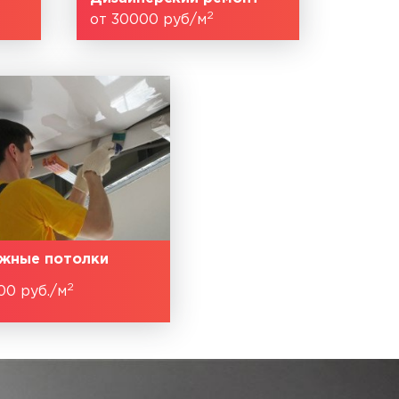
2
от 30000 руб/м
жные потолки
2
00 руб./м