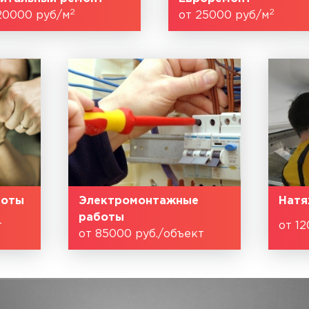
2
2
20000 руб/м
от 25000 руб/м
боты
Электромонтажные
Натя
работы
т
от 12
от 85000 руб./объект