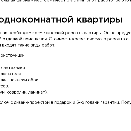
ельная фирма «Мастер» имеет 6-летний опыт работы. За это 
однокомнатной квартиры
вам необходим косметический ремонт квартиры. Он не предус
 отделкой помещения. Стоимость косметического ремонта от
 входят такие виды работ:
онструкции.
 сантехники.
ключатели.
лка, поклеим обои.
сов.
м, ковролин, ламинат).
 ключ с дизайн-проектом в подарок и 5-ю годами гарантии. По