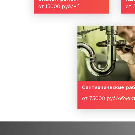
2
от 15000 руб/м
от 
Сантехнические ра
от 75000 руб/объек