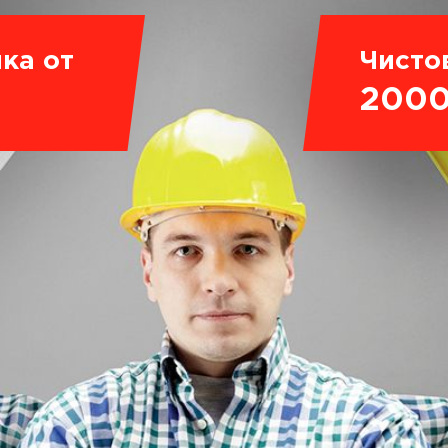
ка от
Чисто
200
.