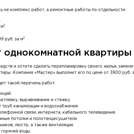
ть не комплекс работ, а ремонтные работы по отдельности:
2
.
2
 м
.
2
9 руб. за м
.
т однокомнатной квартиры
едств и хотите сделать перепланировку своего жилья, замени
тиры. Компания «Мастер» выполнит его по цене от 3900 руб. з
ит такой перечень работ:
кций.
атлевку, выравнивание и стяжку.
 труб канализации и водоснабжения.
лефонной связи, интернета, кабельного телевидения.
жные потолки и полотенцесушители.
иков, люстр, а также вентиляции.
 горячей воды.