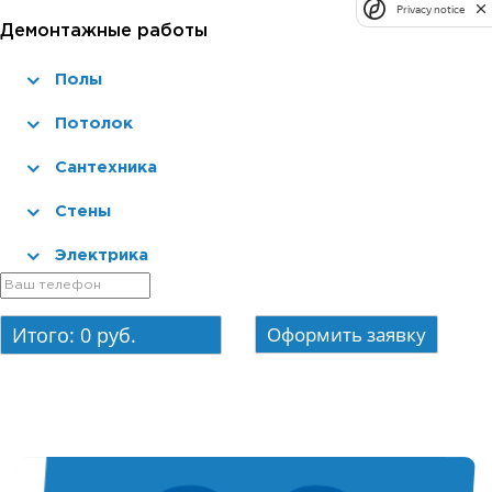
Privacy notice
Демонтажные работы
Полы
Потолок
Сантехника
Стены
Электрика
Итого:
0
руб.