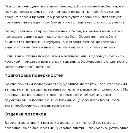
Потолок очищают в первую очередь. Если на нем побелка, ее
можно просто смыть, при помощи воды и тряпок. А если он
покрыт слоем краски, то работа будет сложнее и потребует
применения наждачной бумаги или специального инструмента.
Перед снятием старых бумажных обоев, их нужно намочить с
помощью валика для малярных работ. Современные обои
снимаются легко и «в сухую», а оставшиеся от некоторых
видов тонкие бумажные слои не мешают поклейке новых.
Если ваши стены покрашены масляной или водоэмульсионной
краской, придется взять в руки дрель, оборудованную щеткой с
металлической щетиной.
Подготовка поверхностей
После очистки поверхностей, удаляют дефекты. Все отслоения
зачищают, а трещины, предварительно расширив, шпаклюют. По
высыханию шпаклевки, все поверхности обрабатывают
грунтовкой, а после ее высыхания, еще раз шпаклюют, если
есть необходимость выравнивания.
Отделка потолков
Вариантов отделки потолка довольно много. Это: простая
побелка, оклейка обоями, укладка плитки, покраска, установка