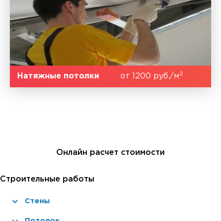
2
Натяжные потолки
от 1200 руб./м
Онлайн расчет стоимости
Строительные работы
Стены
Потолок