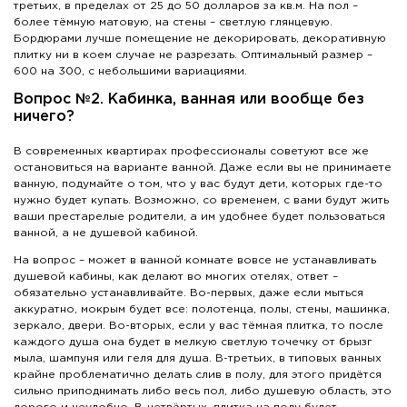
третьих, в пределах от 25 до 50 долларов за кв.м. На пол –
более тёмную матовую, на стены – светлую глянцевую.
Бордюрами лучше помещение не декорировать, декоративную
плитку ни в коем случае не разрезать. Оптимальный размер –
600 на 300, с небольшими вариациями.
Вопрос №2. Кабинка, ванная или вообще без
ничего?
В современных квартирах профессионалы советуют все же
остановиться на варианте ванной. Даже если вы не принимаете
ванную, подумайте о том, что у вас будут дети, которых где-то
нужно будет купать. Возможно, со временем, с вами будут жить
ваши престарелые родители, а им удобнее будет пользоваться
ванной, а не душевой кабиной.
На вопрос – может в ванной комнате вовсе не устанавливать
душевой кабины, как делают во многих отелях, ответ –
обязательно устанавливайте. Во-первых, даже если мыться
аккуратно, мокрым будет все: полотенца, полы, стены, машинка,
зеркало, двери. Во-вторых, если у вас тёмная плитка, то после
каждого душа она будет в мелкую светлую точечку от брызг
мыла, шампуня или геля для душа. В-третьих, в типовых ванных
крайне проблематично делать слив в полу, для этого придётся
сильно приподнимать либо весь пол, либо душевую область, это